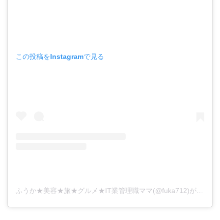
この投稿をInstagramで見る
ふうか★美容★旅★グルメ★IT業管理職ママ(@fuka712)がシェアした投稿